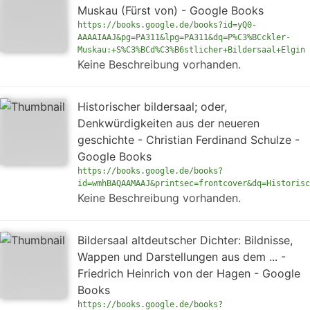
Muskau (Fürst von) - Google Books
https://books.google.de/books?id=yQ0-
AAAAIAAJ&pg=PA311&lpg=PA311&dq=P%C3%BCckler-
Muskau:+S%C3%BCd%C3%B6stlicher+Bildersaal+Elgin
Keine Beschreibung vorhanden.
Historischer bildersaal; oder,
Denkwürdigkeiten aus der neueren
geschichte - Christian Ferdinand Schulze -
Google Books
https://books.google.de/books?
id=wmhBAQAAMAAJ&printsec=frontcover&dq=Historisc
Keine Beschreibung vorhanden.
Bildersaal altdeutscher Dichter: Bildnisse,
Wappen und Darstellungen aus dem ... -
Friedrich Heinrich von der Hagen - Google
Books
https://books.google.de/books?