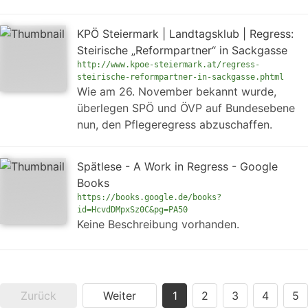
KPÖ Steiermark | Landtagsklub | Regress:
Steirische „Reformpartner“ in Sackgasse
http://www.kpoe-steiermark.at/regress-
steirische-reformpartner-in-sackgasse.phtml
Wie am 26. November bekannt wurde,
überlegen SPÖ und ÖVP auf Bundesebene
nun, den Pflegeregress abzuschaffen.
Spätlese - A Work in Regress - Google
Books
https://books.google.de/books?
id=HcvdDMpxSz0C&pg=PA50
Keine Beschreibung vorhanden.
Zurück
Weiter
1
2
3
4
5