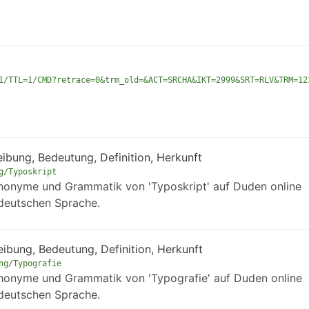
1/TTL=1/CMD?retrace=0&trm_old=&ACT=SRCHA&IKT=2999&SRT=RLV&TRM=12
ibung, Bedeutung, Definition, Herkunft
g/Typoskript
ynonyme und Grammatik von 'Typoskript' auf Duden online
deutschen Sprache.
ibung, Bedeutung, Definition, Herkunft
ng/Typografie
ynonyme und Grammatik von 'Typografie' auf Duden online
deutschen Sprache.