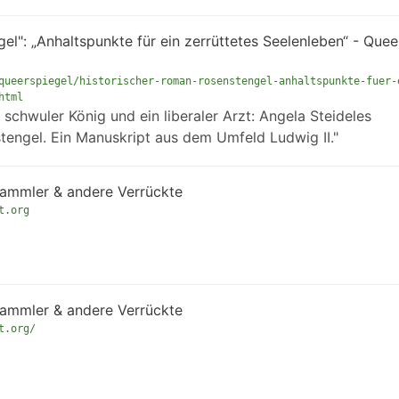
l": „Anhaltspunkte für ein zerrüttetes Seelenleben“ - Quee
queerspiegel/historischer-roman-rosenstengel-anhaltspunkte-fuer-
html
 schwuler König und ein liberaler Arzt: Angela Steideles
engel. Ein Manuskript aus dem Umfeld Ludwig II."
 Sammler & andere Verrückte
t.org
 Sammler & andere Verrückte
t.org/