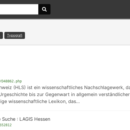
n
Typografi
/D48862.php
hweiz (HLS) ist ein wissenschaftliches Nachschlagewerk, d
rgeschichte bis zur Gegenwart in allgemein verständliche
nzige wissenschaftliche Lexikon, das…
te Suche : LAGIS Hessen
652812