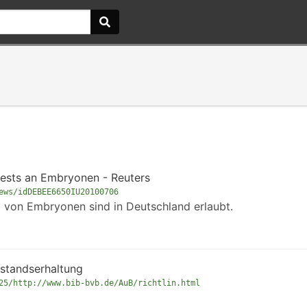
tests an Embryonen - Reuters
ews/idDEBEE6650IU20100706
 von Embryonen sind in Deutschland erlaubt.
estandserhaltung
25/http://www.bib-bvb.de/AuB/richtlin.html