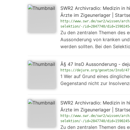
SWR2 Archivradio: Medizin in h
Ärzte im Zigeunerlager | Starts
http://www.swr.de/swr2/wissen/arch
selektion/-/id=2847740/did=1590245
Zu den zentralen Themen des er
Aussonderung von kranken und 
werden sollten. Bei den Selekt
Â§ 47 InsO Aussonderung - dej
https://dejure.org/gesetze/InsO/47
1 Wer auf Grund eines dinglich
Gegenstand nicht zur Insolvenzm
SWR2 Archivradio: Medizin in h
Ärzte im Zigeunerlager | Starts
http://www.swr.de/swr2/wissen/arch
selektion/-/id=2847740/did=1590245
Zu den zentralen Themen des er