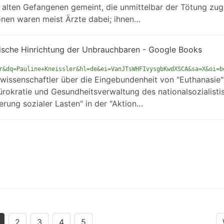
alten Gefangenen gemeint, die unmittelbar der Tötung zug
ionen waren meist Ärzte dabei; ihnen…
nische Hinrichtung der Unbrauchbaren - Google Books
r&dq=Pauline+Kneissler&hl=de&ei=VanJTsWHFIvysgbKwdXSCA&sa=X&oi=b
lwissenschaftler über die Eingebundenheit von "Euthanasie"
ürokratie und Gesundheitsverwaltung des nationalsozialisti
rung sozialer Lasten" in der "Aktion…
2
3
4
5