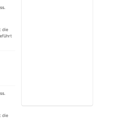
ss.
 die
eführt
ss.
 die