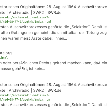
istorischen Originaltönen: 28. August 1964. Auschwitzproze
eite | Archivradio | SWR2 | SWR.de
ivradio/archivradio-medizin-7-
4/nid=2847740/ayqhwk/index.html
sten Auschwitzprozesses gehörte die „Selektion“. Damit ist
alten Gefangenen gemeint, die unmittelbar der Tötung zug
ionen waren meist Ärzte dabei; ihnen…
ure.org
.html
en oder persÃ¶nlichen Rechts geltend machen kann, daÃ ein
asse gehÃ¶rt, ist kein...
istorischen Originaltönen: 28. August 1964. Auschwitzproze
eite | Archivradio | SWR2 | SWR.de
ivradio/archivradio-medizin-7-
4/nid=2847740/ayqhwk/index.htm
sten Auschwitzprozesses gehörte die „Selektion“. Damit ist