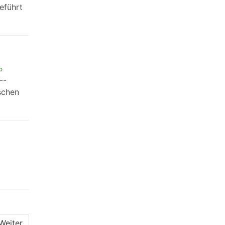
eführt
o
--
schen
Weiter