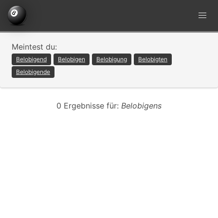
Meintest du:
Belobigend
Belobigen
Belobigung
Belobigten
Belobigende
0 Ergebnisse für:
Belobigens