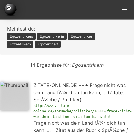
Meintest du:
Egozentrikers
Egozentrikerin
Egozentriker
Exzentrikern
Egozentriert
14 Ergebnisse für:
Egozentrikern
ZITATE-ONLINE.DE +++ Frage nicht was
dein Land fÃ¼r dich tun kann, ... (Zitate:
SprÃ¼che / Politiker)
http://www.zitate-
online.de/sprueche/politiker/16886/frage-nicht-
was-dein-land-fuer-dich-tun-kann.html
Frage nicht was dein Land fÃ¼r dich tun
kann, ... - Zitat aus der Rubrik SprÃ¼che /