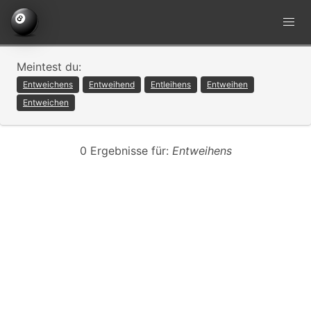
Meintest du:
Entweichens
Entweihend
Entleihens
Entweihen
Entweichen
0 Ergebnisse für:
Entweihens