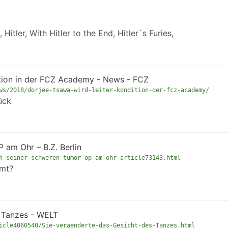
 Hitler, With Hitler to the End, Hitler´s Furies,
ition in der FCZ Academy - News - FCZ
ws/2018/dorjee-tsawa-wird-leiter-kondition-der-fcz-academy/
ück
am Ohr – B.Z. Berlin
h-seiner-schweren-tumor-op-am-ohr-article73143.html
hmt?
s Tanzes - WELT
icle4060540/Sie-veraenderte-das-Gesicht-des-Tanzes.html