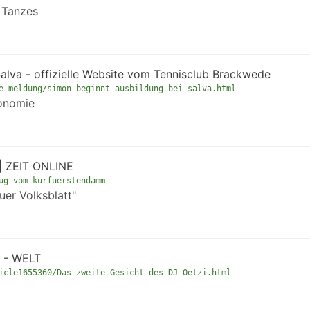
 Tanzes
alva - offizielle Website vom Tennisclub Brackwede
e-meldung/simon-beginnt-ausbildung-bei-salva.html
ronomie
| ZEIT ONLINE
ug-vom-kurfuerstendamm
uer Volksblatt"
i - WELT
icle1655360/Das-zweite-Gesicht-des-DJ-Oetzi.html