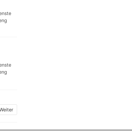
enste
 eng
enste
 eng
Weiter