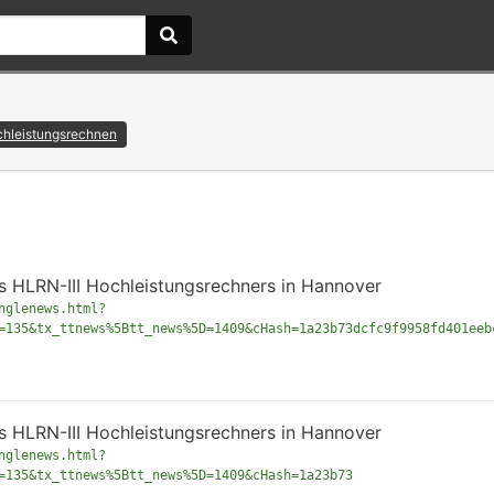
hleistungsrechnen
es HLRN-III Hochleistungsrechners in Hannover
nglenews.html?
=135&tx_ttnews%5Btt_news%5D=1409&cHash=1a23b73dcfc9f9958fd401eeb
es HLRN-III Hochleistungsrechners in Hannover
nglenews.html?
=135&tx_ttnews%5Btt_news%5D=1409&cHash=1a23b73