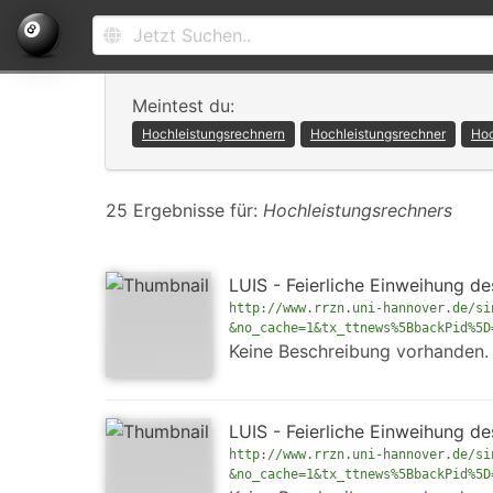
Meintest du:
Hochleistungsrechnern
Hochleistungsrechner
Hoc
25 Ergebnisse für:
Hochleistungsrechners
LUIS - Feierliche Einweihung d
http://www.rrzn.uni-hannover.de/si
&no_cache=1&tx_ttnews%5BbackPid%5D
Keine Beschreibung vorhanden.
LUIS - Feierliche Einweihung d
http://www.rrzn.uni-hannover.de/si
&no_cache=1&tx_ttnews%5BbackPid%5D