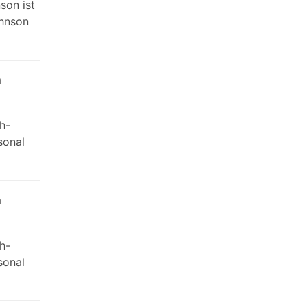
son ist
ohnson
m
h-
sonal
m
h-
sonal