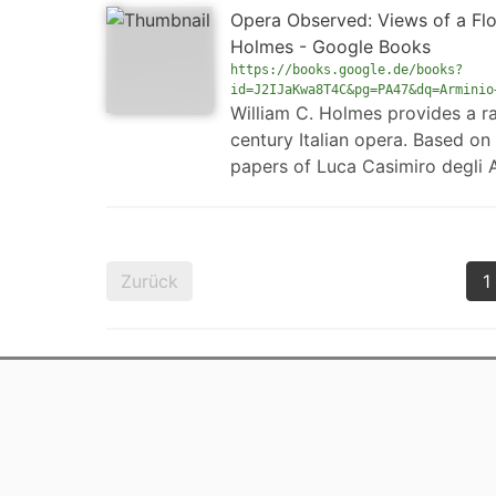
Opera Observed: Views of a Flor
Holmes - Google Books
https://books.google.de/books?
id=J2IJaKwa8T4C&pg=PA47&dq=Arminio
William C. Holmes provides a ra
century Italian opera. Based on
papers of Luca Casimiro degli Al
Zurück
1