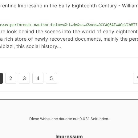
entine Impresario in the Early Eighteenth Century - Willia
+was+performed+inauthor:Holmes&hl=de&sa=X&ved=0CCAQ6AEwAGoVChMI7
re look behind the scenes into the world of early eighteent
 a rich store of newly recovered documents, mainly the per
bizzi, this social history…
2
3
4
5
Diese Websuche dauerte nur 0.031 Sekunden.
Impressum