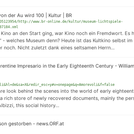
on der Au wird 100 | Kultur | BR
05123954/http://www.br-online.de/kultur/museum-lichtspiele-
87184.xml
ino an den Start ging, war Kino noch ein Fremdwort. Es h
" - welches Museum denn? Heute ist das Kultkino selbst im
 noch. Nicht zuletzt dank eines seltsamen Herrn…
entine Impresario in the Early Eighteenth Century - Willia
li&hl=de&sa=X&redir_esc=y#v=onepage&q=Amorevoli&f=false
re look behind the scenes into the world of early eighteent
 a rich store of newly recovered documents, mainly the per
bizzi, this social history…
hnson gestorben - news.ORF.at