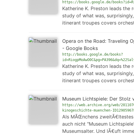
https://books.google.de/books?id=R
Katherine K. Preston leads the r
study of what was, surprisingly
itinerant troupes covers orches
Opera on the Road: Traveling O
- Google Books
http://books.google.de/books?
id=RiogpMoAwO0C&pg=PA396&dq=%22Sal
Katherine K. Preston leads the r
study of what was, surprisingly
itinerant troupes covers orches
Museum Lichtspiele: Der Stolz v
https://web.archive.org/web/201107
kinogeschichte-muenchen-ID12905967
Als MÃŒnchens zweitÃ€ltestes K
auch nicht "Museum Lichtspiele
Museumsalter. Und lÃ€uft immer