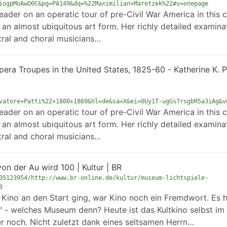
iogpMoAwO0C&pg=PA149&dq=%22Maximilian+Maretzek%22#v=onepage
eader on an operatic tour of pre-Civil War America in this c
, an almost ubiquitous art form. Her richly detailed examina
tral and choral musicians…
pera Troupes in the United States, 1825-60 - Katherine K. 
vatore+Patti%22+1800+1869&hl=de&sa=X&ei=0Uy1T-ugGs7rsgbR5a3iAg&v
eader on an operatic tour of pre-Civil War America in this c
, an almost ubiquitous art form. Her richly detailed examina
tral and choral musicians…
on der Au wird 100 | Kultur | BR
05123954/http://www.br-online.de/kultur/museum-lichtspiele-
8
ino an den Start ging, war Kino noch ein Fremdwort. Es h
" - welches Museum denn? Heute ist das Kultkino selbst im
 noch. Nicht zuletzt dank eines seltsamen Herrn…