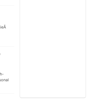
ieÃ
m
h-
sonal