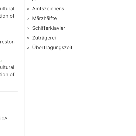
ultural
Amtszeichens
tion of
Märzhälfte
Schifferklavier
Zuträgerei
Preston
Übertragungszeit
e
ultural
tion of
ieÃ