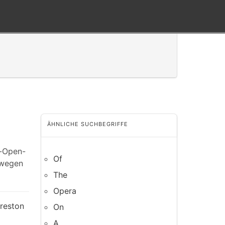
ÄHNLICHE SUCHBEGRIFFE
n-Open-
Of
swegen
The
Opera
Preston
On
A