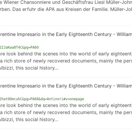
e Wiener Chanso­nni­e­re und Geschäftsfrau Liesl Müller-John
rben. Das erfuhr die APA aus Kreisen der Familie. Müller-J
entine Impresario in the Early Eighteenth Century - Willia
2IJaKwa8T4C&pg=PA60
re look behind the scenes into the world of early eighteent
 a rich store of newly recovered documents, mainly the per
bizzi, this social history…
entine Impresario in the Early Eighteenth Century - Willia
2hat0OmcukC&pg=PA68&dq=Antinori#v=onepage
re look behind the scenes into the world of early eighteent
 a rich store of newly recovered documents, mainly the per
bizzi, this social history…