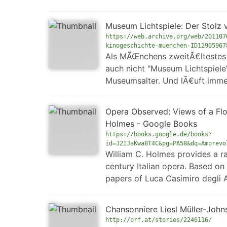
Museum Lichtspiele: Der Stolz v
https://web.archive.org/web/201107
kinogeschichte-muenchen-ID12905967
Als MÃŒnchens zweitÃ€ltestes K
auch nicht "Museum Lichtspiele
Museumsalter. Und lÃ€uft immer
Opera Observed: Views of a Flor
Holmes - Google Books
https://books.google.de/books?
id=J2IJaKwa8T4C&pg=PA58&dq=Amorevo
William C. Holmes provides a ra
century Italian opera. Based on
papers of Luca Casimiro degli Al
Chan­so­nni­e­re Liesl Müller-Jo
http://orf.at/stories/2246116/