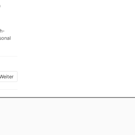
m
h-
sonal
Weiter