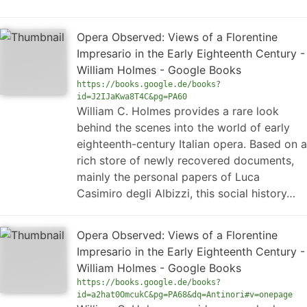
Opera Observed: Views of a Florentine
Impresario in the Early Eighteenth Century -
William Holmes - Google Books
https://books.google.de/books?
id=J2IJaKwa8T4C&pg=PA60
William C. Holmes provides a rare look
behind the scenes into the world of early
eighteenth-century Italian opera. Based on a
rich store of newly recovered documents,
mainly the personal papers of Luca
Casimiro degli Albizzi, this social history…
Opera Observed: Views of a Florentine
Impresario in the Early Eighteenth Century -
William Holmes - Google Books
https://books.google.de/books?
id=a2hat0OmcukC&pg=PA68&dq=Antinori#v=onepage