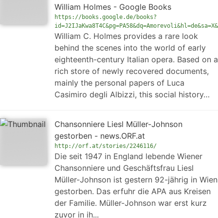
William Holmes - Google Books
https://books.google.de/books?
id=J2IJaKwa8T4C&pg=PA58&dq=Amorevoli&hl=de&sa=X&
William C. Holmes provides a rare look
behind the scenes into the world of early
eighteenth-century Italian opera. Based on a
rich store of newly recovered documents,
mainly the personal papers of Luca
Casimiro degli Albizzi, this social history…
Chan­so­nni­e­re Liesl Müller-Johnson
gestorben - news.ORF.at
http://orf.at/stories/2246116/
Die seit 1947 in England lebende Wiener
Chanso­nni­e­re und Geschäftsfrau Liesl
Müller-Johnson ist gestern 92-jährig in Wien
gestorben. Das erfuhr die APA aus Kreisen
der Familie. Müller-Johnson war erst kurz
zuvor in ih...