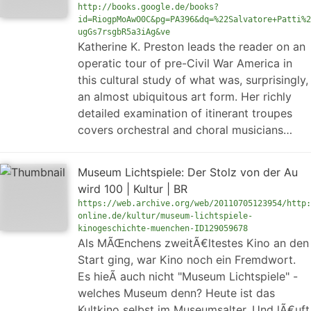
http://books.google.de/books?
id=RiogpMoAwO0C&pg=PA396&dq=%22Salvatore+Patti%2
ugGs7rsgbR5a3iAg&ve
Katherine K. Preston leads the reader on an
operatic tour of pre-Civil War America in
this cultural study of what was, surprisingly,
an almost ubiquitous art form. Her richly
detailed examination of itinerant troupes
covers orchestral and choral musicians…
Museum Lichtspiele: Der Stolz von der Au
wird 100 | Kultur | BR
https://web.archive.org/web/20110705123954/http:
online.de/kultur/museum-lichtspiele-
kinogeschichte-muenchen-ID129059678
Als MÃŒnchens zweitÃ€ltestes Kino an den
Start ging, war Kino noch ein Fremdwort.
Es hieÃ auch nicht "Museum Lichtspiele" -
welches Museum denn? Heute ist das
Kultkino selbst im Museumsalter. Und lÃ€uft