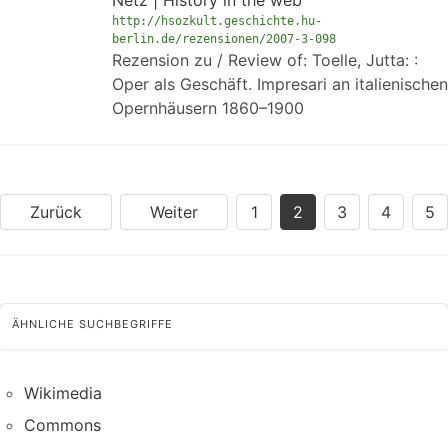
Netz | History in the web
http://hsozkult.geschichte.hu-
berlin.de/rezensionen/2007-3-098
Rezension zu / Review of: Toelle, Jutta: :
Oper als Geschäft. Impresari an italienischen
Opernhäusern 1860–1900
Zurück
Weiter
1
2
3
4
5
ÄHNLICHE SUCHBEGRIFFE
Wikimedia
Commons