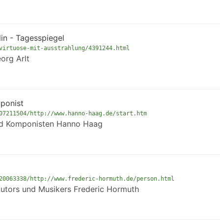
lin - Tagesspiegel
virtuose-mit-ausstrahlung/4391244.html
org Arlt
ponist
07211504/http://www.hanno-haag.de/start.htm
 und Komponisten Hanno Haag
20063338/http://www.frederic-hormuth.de/person.html
utors und Musikers Frederic Hormuth