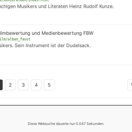
e/musik/alben/index.html
chigen Musikers und Literaten Heinz Rudolf Kunze.
e Filmbewertung und Medienbewertung FBW
ilm/alban_faust
kers. Sein Instrument ist der Dudelsack.
2
3
4
5
Diese Websuche dauerte nur 0.047 Sekunden.