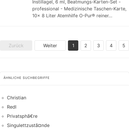
Instillagel, 6 ml, Beatmungs-Karten-Set -
professional - Medizinische Taschen-Karte,
10x 8 Liter Atemhilfe O-Pur® reiner…
Zurück
Weiter
1
2
3
4
5
ÄHNLICHE SUCHBEGRIFFE
Christian
Redl
Privatsphã€re
Singulettzustã¤nde