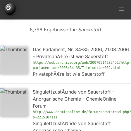
5,796 Ergebnisse für:
Sauerstoff
Das Parlament, Nr. 34-35 2006, 21.08.2006
- PrivatsphÃ€re ist wie Sauerstoff
https://web.archive.org/web/20070514232451/http:
parlament.de/2006/34-35/Titelseite/002.html
PrivatsphÃ€re ist wie Sauerstoff
SingulettzustÃ¤nde von Sauerstoff -
Anorganische Chemie - ChemieOnline
Forum
http://www.chemieonline.de/forum/showthread.php?
p=2215107111
SingulettzustÃ¤nde von Sauerstoff
Anorganische Chemie