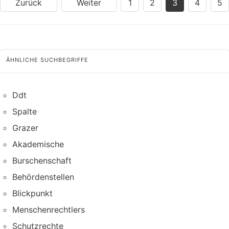
Zurück
Weiter
1
2
3
4
5
ÄHNLICHE SUCHBEGRIFFE
Ddt
Spalte
Grazer
Akademische
Burschenschaft
Behördenstellen
Blickpunkt
Menschenrechtlers
Schutzrechte