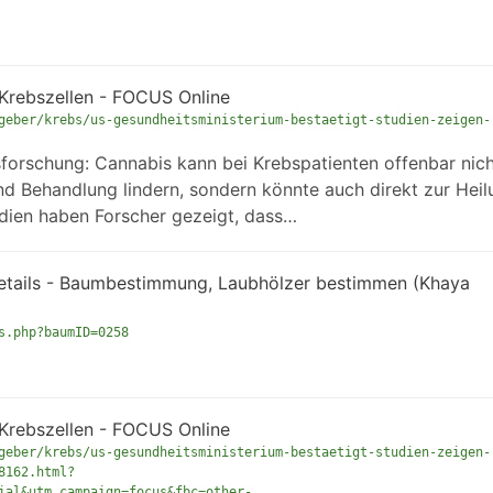
 Krebszellen - FOCUS Online
geber/krebs/us-gesundheitsministerium-bestaetigt-studien-zeigen-
forschung: Cannabis kann bei Krebspatienten offenbar nich
d Behandlung lindern, sondern könnte auch direkt zur Heil
udien haben Forscher gezeigt, dass…
etails - Baumbestimmung, Laubhölzer bestimmen (Khaya
s.php?baumID=0258
 Krebszellen - FOCUS Online
geber/krebs/us-gesundheitsministerium-bestaetigt-studien-zeigen-
8162.html?
ial&utm_campaign=focus&fbc=other-