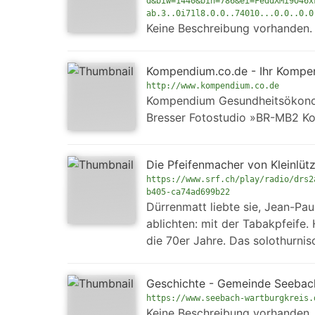
d&biw=1440&bih=786&ei=FeddXMi9O46x
ab.3..0i71l8.0.0..74010...0.0..0.0
Keine Beschreibung vorhanden.
Kompendium.co.de - Ihr Komp
http://www.kompendium.co.de
Kompendium Gesundheitsökonom
Bresser Fotostudio »BR-MB2 K
Die Pfeifenmacher von Kleinlütz
https://www.srf.ch/play/radio/drs2
b405-ca74ad699b22
Dürrenmatt liebte sie, Jean-Pau
ablichten: mit der Tabakpfeife
die 70er Jahre. Das solothurnisc
Geschichte - Gemeinde Seebac
https://www.seebach-wartburgkreis.
Keine Beschreibung vorhanden.