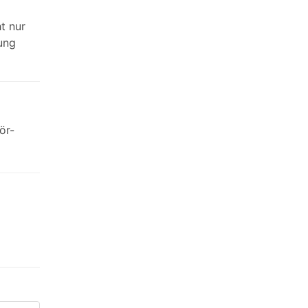
t nur
ung
ör-