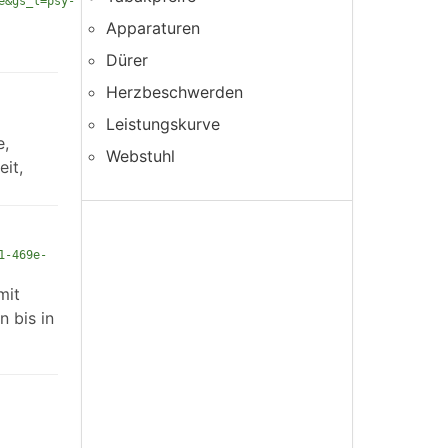
e&gs_l=psy-
Apparaturen
Dürer
Herzbeschwerden
Leistungskurve
e,
Webstuhl
it,
1-469e-
mit
 bis in