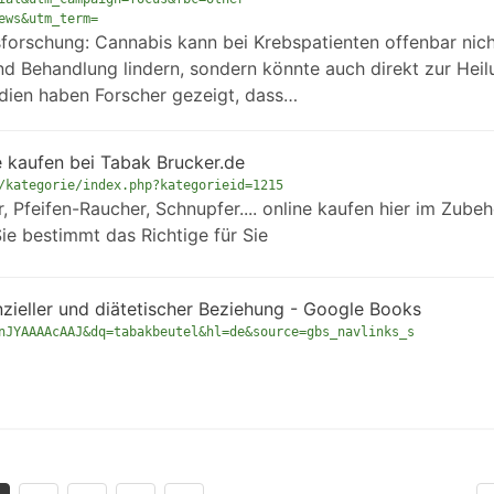
ews&utm_term=
forschung: Cannabis kann bei Krebspatienten offenbar nich
d Behandlung lindern, sondern könnte auch direkt zur Heil
udien haben Forscher gezeigt, dass…
e kaufen bei Tabak Brucker.de
/kategorie/index.php?kategorieid=1215
 Pfeifen-Raucher, Schnupfer.... online kaufen hier im Zubeh
ie bestimmt das Richtige für Sie
anzieller und diätetischer Beziehung - Google Books
nJYAAAAcAAJ&dq=tabakbeutel&hl=de&source=gbs_navlinks_s