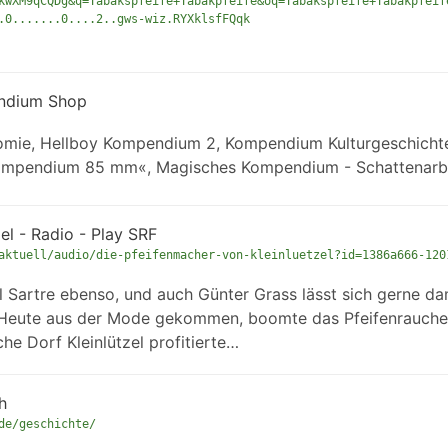
kwXM9qCQDg&q=Tabakspfeife+Tabakpfeife&oq=Tabakspfeife+Tabakpfeif
.0.......0....2..gws-wiz.RYXklsfFQqk
endium Shop
ie, Hellboy Kompendium 2, Kompendium Kulturgeschicht
ompendium 85 mm«, Magisches Kompendium - Schattenarbe
el - Radio - Play SRF
aktuell/audio/die-pfeifenmacher-von-kleinluetzel?id=1386a666-120
l Sartre ebenso, und auch Günter Grass lässt sich gerne da
. Heute aus der Mode gekommen, boomte das Pfeifenrauchen
he Dorf Kleinlützel profitierte…
h
de/geschichte/