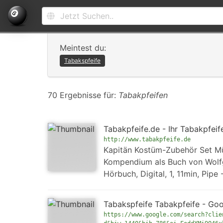
Meintest du:
Tabakspfeife
70 Ergebnisse für:
Tabakpfeifen
Tabakpfeife.de - Ihr Tabakpfei
http://www.tabakpfeife.de
Kapitän Kostüm-Zubehör Set Mü
Kompendium als Buch von Wolfg
Hörbuch, Digital, 1, 11min, Pi
Tabakspfeife Tabakpfeife - Go
https://www.google.com/search?clie