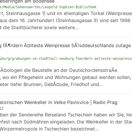
Ueberlingen am Bodensee
e/Media/Sehenswertes/Leopold-Sophien-Bibliothek
rt, Steinhausgasse 1) und im ehemaligen Torkel (Weinpresse
s aus dem 16. Jahrhundert (Steinhausgasse 3) sind seit 1996
d die Stadtbücherei sowie weitere…
g fÃ¶rdern Ã¤lteste Weinpresse SÃ¼ddeutschlands zutage 
iburg/grabungen-im-stadtteil-neuburg-foerdern-aelteste-weinpress
Ã¤ologen die Baustelle an der DeutschordensstraÃe
t, wo ein Pflegeheim und Wohnungen gebaut werden sollen,
eter tiefer Brunnen, GebÃ¤ude, Friedhof und…
istorischen Weinkeller in Velke Pavlovice | Radio Prag
12
ben der Sendereihe Reiseland Tschechien haben wir Sie, li
fest nach Südmähren eingeladen. Die Weinkeller in der Sta
ie Winzermetropole in Tschechien bezeichnet…