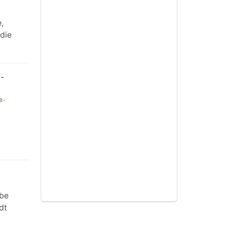
,
 die
-
e-
ebe
dt