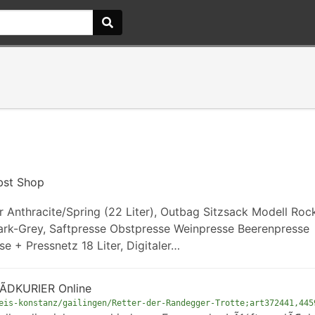
bst Shop
Anthracite/Spring (22 Liter), Outbag Sitzsack Modell Rock
Shark-Grey, Saftpresse Obstpresse Weinpresse Beerenpresse
e + Pressnetz 18 Liter, Digitaler…
SÃDKURIER Online
eis-konstanz/gailingen/Retter-der-Randegger-Trotte;art372441,445