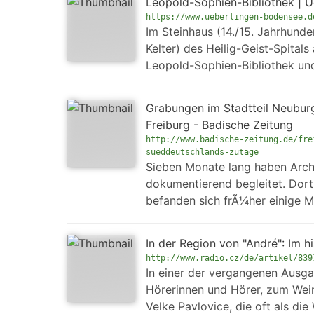
Leopold-Sophien-Bibliothek | 
https://www.ueberlingen-bodensee.d
Im Steinhaus (14./15. Jahrhunde
Kelter) des Heilig-Geist-Spital
Leopold-Sophien-Bibliothek un
Grabungen im Stadtteil Neubur
Freiburg - Badische Zeitung
http://www.badische-zeitung.de/fre
sueddeutschlands-zutage
Sieben Monate lang haben Arch
dokumentierend begleitet. Dor
befanden sich frÃ¼her einige M
In der Region von "André": Im h
http://www.radio.cz/de/artikel/839
In einer der vergangenen Ausga
Hörerinnen und Hörer, zum Wein
Velke Pavlovice, die oft als d