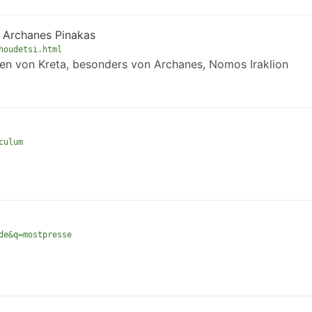
a Archanes Pinakas
houdetsi.html
ten von Kreta, besonders von Archanes, Nomos Iraklion
culum
de&q=mostpresse