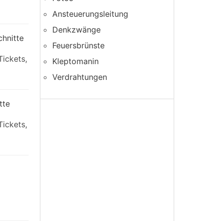
Ansteuerungsleitung
Denkzwänge
chnitte
Feuersbrünste
Tickets,
Kleptomanin
Verdrahtungen
tte
Tickets,